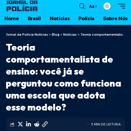
Aa
Home
Brasil
Notícias
Polícia
Sobre Nós
Jornal da Polícia Notícias
>
Blog
>
Notícias
>
Teoria comportamentalista de ensino: você já se perguntou como funciona uma escola que adota esse modelo?
Teoria
comportamentalista de
ensino: você já se
perguntou como funciona
uma escola que adota
esse modelo?
3 MIN DE LEITURA