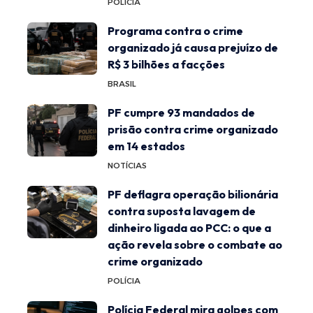
POLÍCIA
Programa contra o crime
organizado já causa prejuízo de
R$ 3 bilhões a facções
BRASIL
PF cumpre 93 mandados de
prisão contra crime organizado
em 14 estados
NOTÍCIAS
PF deflagra operação bilionária
contra suposta lavagem de
dinheiro ligada ao PCC: o que a
ação revela sobre o combate ao
crime organizado
POLÍCIA
Polícia Federal mira golpes com