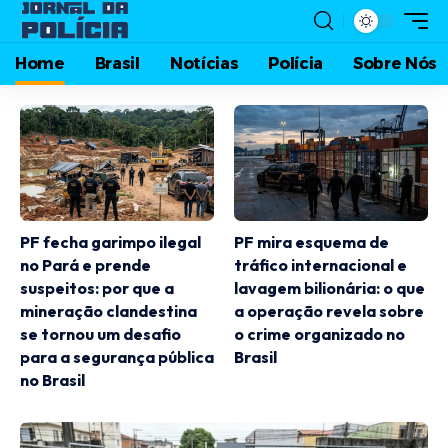
Home
Brasil
Notícias
Polícia
Sobre Nós
PF fecha garimpo ilegal
PF mira esquema de
no Pará e prende
tráfico internacional e
suspeitos: por que a
lavagem bilionária: o que
mineração clandestina
a operação revela sobre
se tornou um desafio
o crime organizado no
para a segurança pública
Brasil
no Brasil