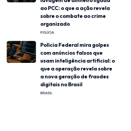
lavagem de dinheiro ligada
ao PCC: o que a ação revela
sobre o combate ao crime
organizado
POLÍCIA
Polícia Federal mira golpes
com anúncios falsos que
usam inteligência artificial: o
que a operação revela sobre
a nova geração de fraudes
digitais no Brasil
BRASIL