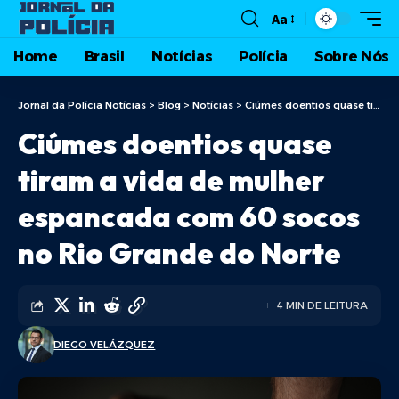
Aa
Home
Brasil
Notícias
Polícia
Sobre Nós
Jornal da Polícia Notícias
>
Blog
>
Notícias
>
Ciúmes doentios quase tiram a vida de mulher espancada com 60 socos no Rio Grande do Norte
Ciúmes doentios quase
tiram a vida de mulher
espancada com 60 socos
no Rio Grande do Norte
4 MIN DE LEITURA
DIEGO VELÁZQUEZ