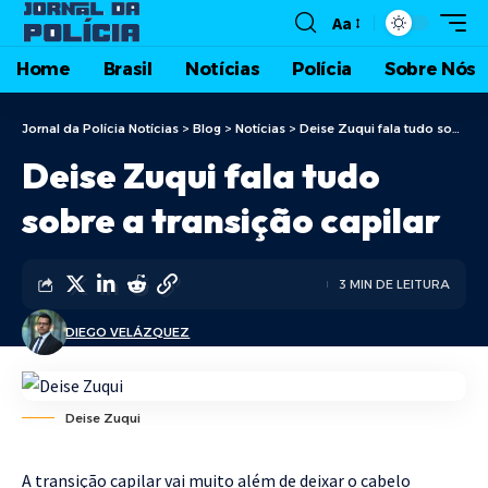
Aa
Home
Brasil
Notícias
Polícia
Sobre Nós
Jornal da Polícia Notícias
>
Blog
>
Notícias
>
Deise Zuqui fala tudo sobre a transição capilar
Deise Zuqui fala tudo
sobre a transição capilar
3 MIN DE LEITURA
DIEGO VELÁZQUEZ
Deise Zuqui
A transição capilar vai muito além de deixar o cabelo