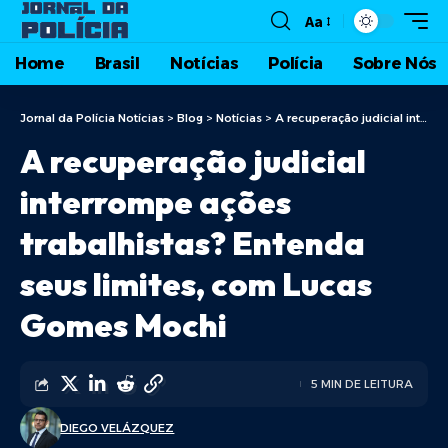
Aa
Home
Brasil
Notícias
Polícia
Sobre Nós
Jornal da Polícia Notícias
>
Blog
>
Notícias
>
A recuperação judicial interrompe ações trabalhistas? Entenda seus limites, com Lucas Gomes Mochi
A recuperação judicial
interrompe ações
trabalhistas? Entenda
seus limites, com Lucas
Gomes Mochi
5 MIN DE LEITURA
DIEGO VELÁZQUEZ