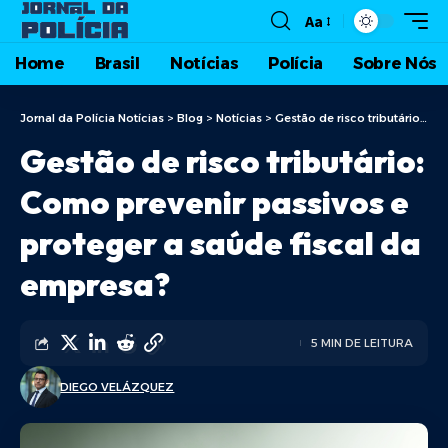
Aa
Home
Brasil
Notícias
Polícia
Sobre Nós
Jornal da Polícia Notícias
>
Blog
>
Notícias
>
Gestão de risco tributário: Como prevenir passivos e proteger a saúde fiscal da empresa?
Gestão de risco tributário:
Como prevenir passivos e
proteger a saúde fiscal da
empresa?
5 MIN DE LEITURA
DIEGO VELÁZQUEZ