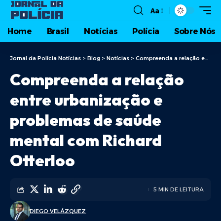
Aa
Home
Brasil
Notícias
Polícia
Sobre Nós
Jornal da Polícia Notícias
>
Blog
>
Notícias
>
Compreenda a relação entre urbanização e problemas de saúde mental com Richard Otterloo
Compreenda a relação
entre urbanização e
problemas de saúde
mental com Richard
Otterloo
5 MIN DE LEITURA
DIEGO VELÁZQUEZ