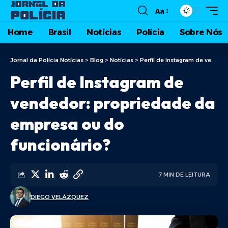
Aa
Home
Brasil
Notícias
Polícia
Sobre Nós
Jornal da Polícia Notícias
>
Blog
>
Notícias
>
Perfil de Instagram de vendedor: propriedade da empresa ou do funcionário?
Perfil de Instagram de
vendedor: propriedade da
empresa ou do
funcionário?
7 MIN DE LEITURA
DIEGO VELÁZQUEZ