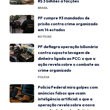
R$ 3 bilhões a facções
BRASIL
PF cumpre 93 mandados de
prisão contra crime organizado
em 14 estados
NOTÍCIAS
PF deflagra operação bilionária
contra suposta lavagem de
dinheiro ligada ao PCC: o que a
ação revela sobre o combate ao
crime organizado
POLÍCIA
Polícia Federal mira golpes com
anúncios falsos que usam
inteligência artificial: o que a
operação revela sobre a nova