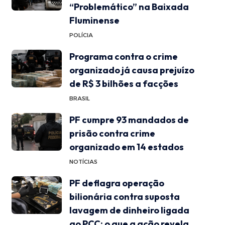
“Problemático” na Baixada
Fluminense
POLÍCIA
Programa contra o crime
organizado já causa prejuízo
de R$ 3 bilhões a facções
BRASIL
PF cumpre 93 mandados de
prisão contra crime
organizado em 14 estados
NOTÍCIAS
PF deflagra operação
bilionária contra suposta
lavagem de dinheiro ligada
ao PCC: o que a ação revela