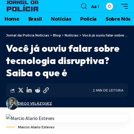
Aa
Home
Brasil
Notícias
Polícia
Sobre Nós
Jornal da Polícia Notícias
>
Blog
>
Notícias
>
Você já ouviu falar sobre tecnologia disruptiva? Saiba o que é
Você já ouviu falar sobre
tecnologia disruptiva?
Saiba o que é
2 MIN DE LEITURA
DIEGO VELÁZQUEZ
Marcio Alario Esteves