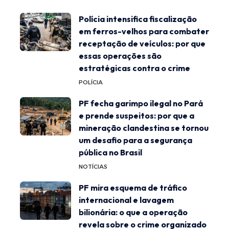
Polícia intensifica fiscalização
em ferros-velhos para combater
receptação de veículos: por que
essas operações são
estratégicas contra o crime
POLÍCIA
PF fecha garimpo ilegal no Pará
e prende suspeitos: por que a
mineração clandestina se tornou
um desafio para a segurança
pública no Brasil
NOTÍCIAS
PF mira esquema de tráfico
internacional e lavagem
bilionária: o que a operação
revela sobre o crime organizado