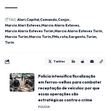
TAG:
Alari
Capital
Comando
Conjur
Marcio Alari Esteves
Marcio Alario Esteves
Marcio Alario Esteves Turim
Marcio Alario Esteves Turin
Marcio Turim
Marcio Turin
PMs
rota
Sargento
Turim
Turin
Twitter
Polícia intensifica fiscalização
em ferros-velhos para combater
receptação de veículos: por que
essas operações são
estratégicas contra o crime
POLÍCIA