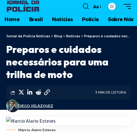
Aa
Home
Brasil
Notícias
Polícia
Sobre Nós
Jornal da Polícia Notícias
>
Blog
>
Notícias
>
Preparos e cuidados necessários para uma trilha de moto
Preparos e cuidados
necessários para uma
trilha de moto
3 MIN DE LEITURA
DIEGO VELÁZQUEZ
Marcio Alario Esteves