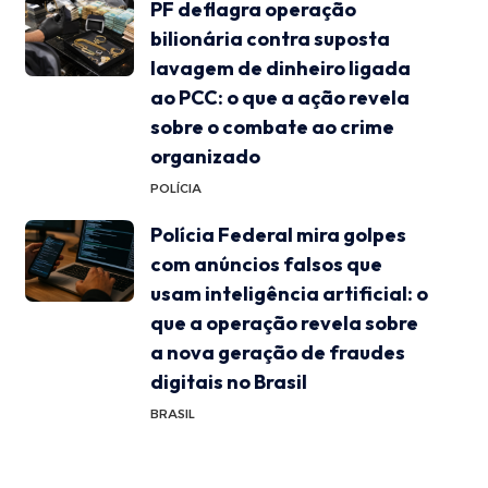
PF deflagra operação
bilionária contra suposta
lavagem de dinheiro ligada
ao PCC: o que a ação revela
sobre o combate ao crime
organizado
POLÍCIA
Polícia Federal mira golpes
com anúncios falsos que
usam inteligência artificial: o
que a operação revela sobre
a nova geração de fraudes
digitais no Brasil
BRASIL