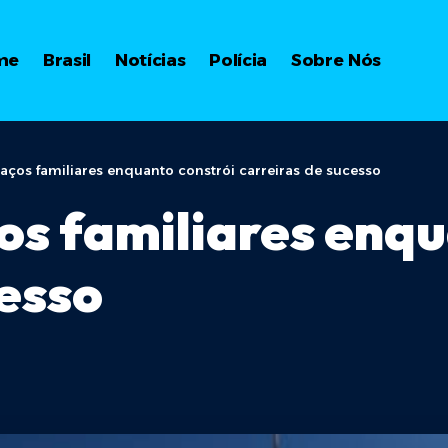
me
Brasil
Notícias
Polícia
Sobre Nós
laços familiares enquanto constrói carreiras de sucesso
ços familiares enq
cesso