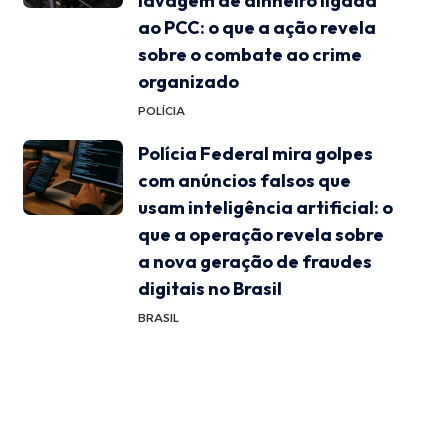
lavagem de dinheiro ligada
ao PCC: o que a ação revela
sobre o combate ao crime
organizado
POLÍCIA
Polícia Federal mira golpes
com anúncios falsos que
usam inteligência artificial: o
que a operação revela sobre
a nova geração de fraudes
digitais no Brasil
BRASIL