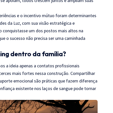
 se apoiam, todos crescem juntos e ampliam suas
eriências e o incentivo mútuo foram determinantes
des da Luz, com sua visão estratégica e
ão conquistasse um dos postos mais altos na
que o sucesso não precisa ser uma caminhada
ing dentro da família?
s a ideia apenas a contatos profissionais
icerces mais fortes nessa construção. Compartilhar
suporte emocional são práticas que fazem diferença
confiança existente nos laços de sangue pode tornar