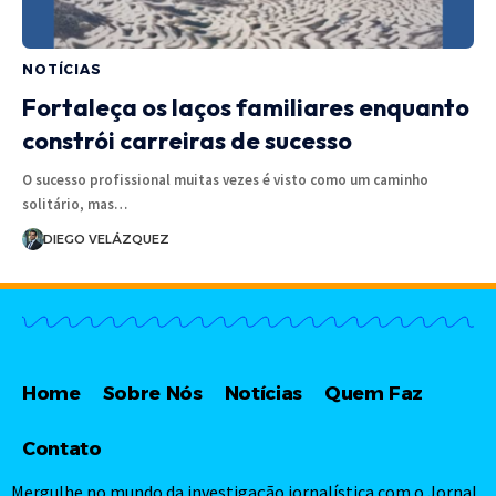
NOTÍCIAS
Fortaleça os laços familiares enquanto
constrói carreiras de sucesso
O sucesso profissional muitas vezes é visto como um caminho
solitário, mas…
DIEGO VELÁZQUEZ
Home
Sobre Nós
Notícias
Quem Faz
Contato
Mergulhe no mundo da investigação jornalística com o Jornal