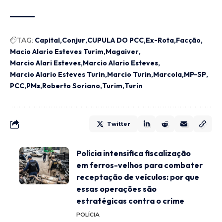
TAG:
Capital
Conjur
CUPULA DO PCC
Ex-Rota
Facção
Macio Alario Esteves Turim
Magaiver
Marcio Alari Esteves
Marcio Alario Esteves
Marcio Alario Esteves Turin
Marcio Turin
Marcola
MP-SP
PCC
PMs
Roberto Soriano
Turim
Turin
Twitter
Polícia intensifica fiscalização
em ferros-velhos para combater
receptação de veículos: por que
essas operações são
estratégicas contra o crime
POLÍCIA