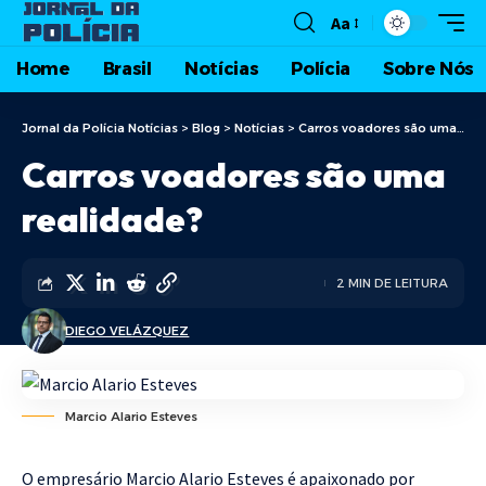
Aa
Home
Brasil
Notícias
Polícia
Sobre Nós
Jornal da Polícia Notícias
>
Blog
>
Notícias
>
Carros voadores são uma realidade?
Carros voadores são uma
realidade?
2 MIN DE LEITURA
DIEGO VELÁZQUEZ
Marcio Alario Esteves
O empresário Marcio Alario Esteves é apaixonado por