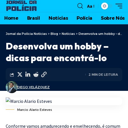
Aa
Home
Brasil
Notícias
Polícia
Sobre Nós
Jornal da Polícia Notícias
>
Blog
>
Notícias
>
Desenvolva um hobby – dicas para encontrá-lo
Desenvolva um hobby –
dicas para encontrá-lo
2 MIN DE LEITURA
DIEGO VELÁZQUEZ
Marcio Alario Esteves
Conforme vamos amadurecendo e envelhecendo, é comum