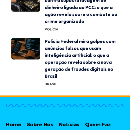
contra suposta lavagem de
dinheiro ligada ao PCC: o que a
ação revela sobre o combate ao
crime organizado
POLÍCIA
Polícia Federal mira golpes com
anúncios falsos que usam
inteligência artificial: o que a
operação revela sobre a nova
geração de fraudes digitais no
Brasil
BRASIL
Home
Sobre Nós
Notícias
Quem Faz