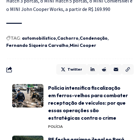
Hatch 3 portas, o MINI Hatch 5 portas, o MINI Conversível e
o MINI John Cooper Works, a partir de R$ 169.990
TAG:
automobilístico
Cachorro
Condenação
Fernando Siqueira Carvalho
Mini Cooper
Twitter
Polícia intensifica fiscalização
em ferros-velhos para combater
receptação de veículos: por que
essas operações são
estratégicas contra o crime
POLÍCIA
PF fecha garimpo ilegal no Pará