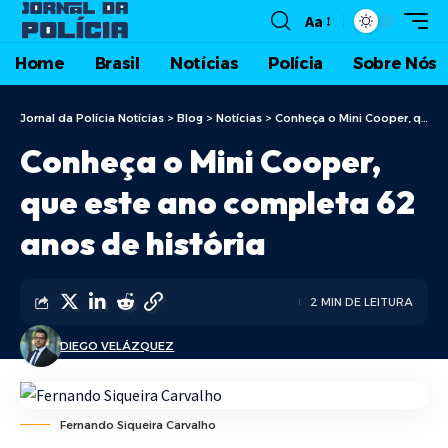
Aa
Home
Brasil
Notícias
Polícia
Sobre Nós
Jornal da Polícia Notícias
>
Blog
>
Notícias
>
Conheça o Mini Cooper, que este ano completa 62 anos de história
Conheça o Mini Cooper,
que este ano completa 62
anos de história
2 MIN DE LEITURA
DIEGO VELÁZQUEZ
Fernando Siqueira Carvalho