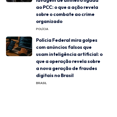
lavagem de dinheiro ligada
ao PCC: o que a ação revela
sobre o combate ao crime
organizado
POLÍCIA
Polícia Federal mira golpes
com anúncios falsos que
usam inteligência artificial: o
que a operação revela sobre
a nova geração de fraudes
digitais no Brasil
BRASIL