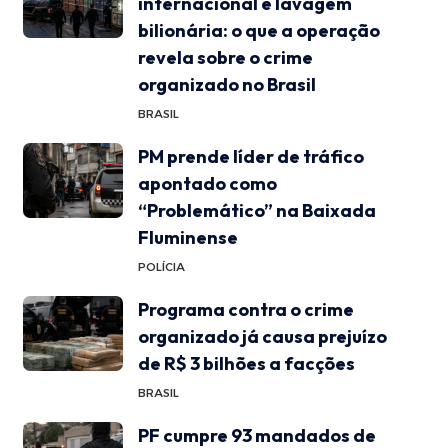
internacional e lavagem
bilionária: o que a operação
revela sobre o crime
organizado no Brasil
BRASIL
PM prende líder de tráfico
apontado como
“Problemático” na Baixada
Fluminense
POLÍCIA
Programa contra o crime
organizado já causa prejuízo
de R$ 3 bilhões a facções
BRASIL
PF cumpre 93 mandados de