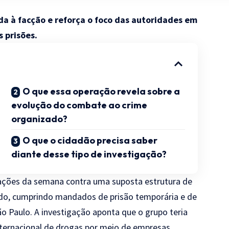
ída à facção e reforça o foco das autoridades em
 prisões.
O que essa operação revela sobre a
evolução do combate ao crime
organizado?
O que o cidadão precisa saber
diante desse tipo de investigação?
erações da semana contra uma suposta estrutura de
ado, cumprindo mandados de prisão temporária e de
o Paulo. A investigação aponta que o grupo teria
ternacional de drogas por meio de empresas,