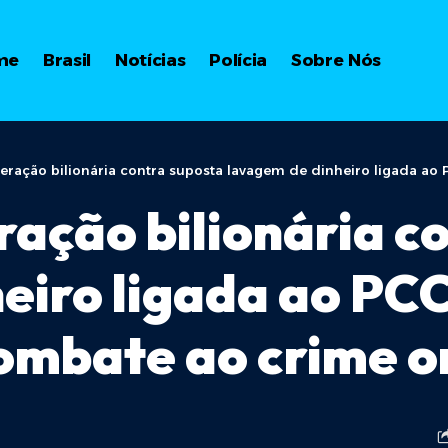
me
Brasil
Notícias
Polícia
Sobre Nós
eração bilionária contra suposta lavagem de dinheiro ligada ao PCC
ração bilionária c
eiro ligada ao PCC
combate ao crime 