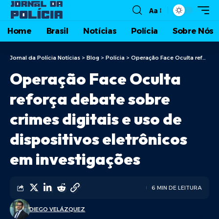
Aa
Home
Brasil
Notícias
Polícia
Sobre Nós
Jornal da Polícia Notícias
>
Blog
>
Polícia
>
Operação Face Oculta reforça debate sobre crimes digitais e uso de dispositivos eletrônicos em investigações
Operação Face Oculta
reforça debate sobre
crimes digitais e uso de
dispositivos eletrônicos
em investigações
6 MIN DE LEITURA
DIEGO VELÁZQUEZ