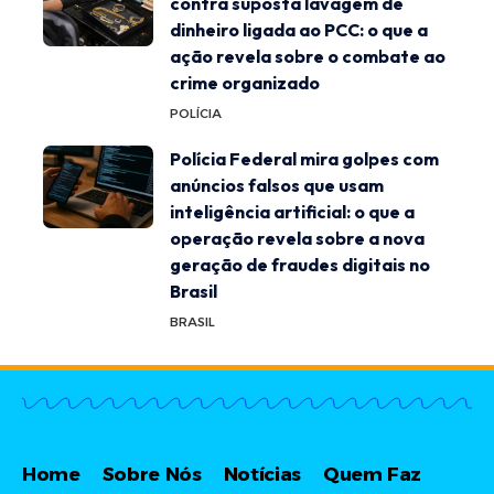
contra suposta lavagem de
dinheiro ligada ao PCC: o que a
ação revela sobre o combate ao
crime organizado
POLÍCIA
Polícia Federal mira golpes com
anúncios falsos que usam
inteligência artificial: o que a
operação revela sobre a nova
geração de fraudes digitais no
Brasil
BRASIL
Home
Sobre Nós
Notícias
Quem Faz