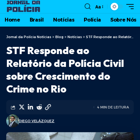
Aa
Home
Brasil
Notícias
Polícia
Sobre Nós
Jornal da Polícia Notícias
>
Blog
>
Notícias
>
STF Responde ao Relatório da Polícia Civil sobre Crescimento do Crime no Rio
STF Responde ao
Relatório da Polícia Civil
sobre Crescimento do
Crime no Rio
4 MIN DE LEITURA
DIEGO VELÁZQUEZ