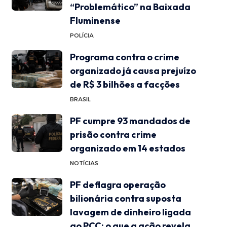
“Problemático” na Baixada
Fluminense
POLÍCIA
Programa contra o crime
organizado já causa prejuízo
de R$ 3 bilhões a facções
BRASIL
PF cumpre 93 mandados de
prisão contra crime
organizado em 14 estados
NOTÍCIAS
PF deflagra operação
bilionária contra suposta
lavagem de dinheiro ligada
ao PCC: o que a ação revela