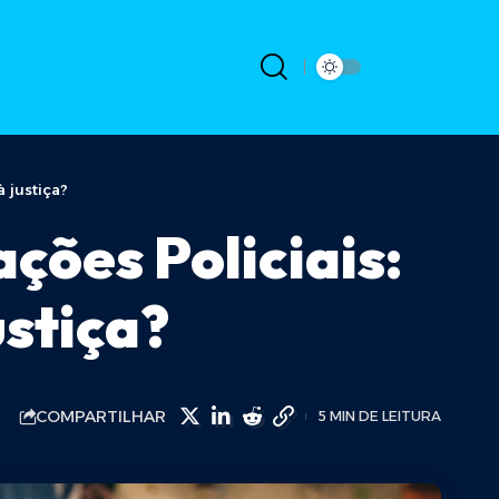
à justiça?
ações Policiais:
stiça?
COMPARTILHAR
5 MIN DE LEITURA