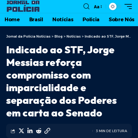
Aa
Home
Brasil
Notícias
Polícia
Sobre Nós
Jornal da Polícia Notícias
>
Blog
>
Notícias
>
Indicado ao STF, Jorge Messias reforça compromisso com imparcialidade e separação dos Poderes em carta ao Senado
Indicado ao STF, Jorge
Messias reforça
compromisso com
imparcialidade e
separação dos Poderes
em carta ao Senado
3 MIN DE LEITURA