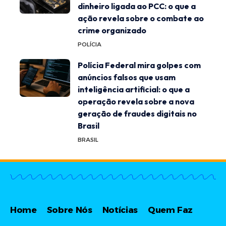
dinheiro ligada ao PCC: o que a
ação revela sobre o combate ao
crime organizado
POLÍCIA
Polícia Federal mira golpes com
anúncios falsos que usam
inteligência artificial: o que a
operação revela sobre a nova
geração de fraudes digitais no
Brasil
BRASIL
Home
Sobre Nós
Notícias
Quem Faz