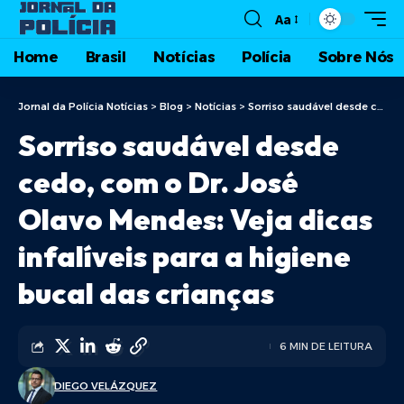
Aa
Home
Brasil
Notícias
Polícia
Sobre Nós
Jornal da Polícia Notícias
>
Blog
>
Notícias
>
Sorriso saudável desde cedo, com o Dr. José Olavo Mendes: Veja dicas infalíveis para a higiene bucal das crianças
Sorriso saudável desde
cedo, com o Dr. José
Olavo Mendes: Veja dicas
infalíveis para a higiene
bucal das crianças
6 MIN DE LEITURA
DIEGO VELÁZQUEZ