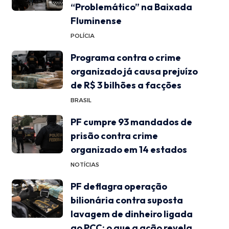
“Problemático” na Baixada
Fluminense
POLÍCIA
Programa contra o crime
organizado já causa prejuízo
de R$ 3 bilhões a facções
BRASIL
PF cumpre 93 mandados de
prisão contra crime
organizado em 14 estados
NOTÍCIAS
PF deflagra operação
bilionária contra suposta
lavagem de dinheiro ligada
ao PCC: o que a ação revela