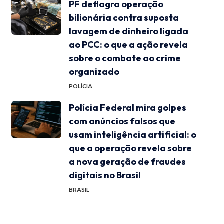
PF deflagra operação
bilionária contra suposta
lavagem de dinheiro ligada
ao PCC: o que a ação revela
sobre o combate ao crime
organizado
POLÍCIA
Polícia Federal mira golpes
com anúncios falsos que
usam inteligência artificial: o
que a operação revela sobre
a nova geração de fraudes
digitais no Brasil
BRASIL