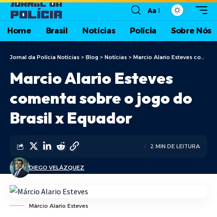
Aa
Home
Brasil
Notícias
Polícia
Sobre Nós
Jornal da Polícia Notícias
>
Blog
>
Notícias
>
Marcio Alario Esteves comenta sobre o jogo do Brasil x Equador
Marcio Alario Esteves
comenta sobre o jogo do
Brasil x Equador
2 MIN DE LEITURA
DIEGO VELÁZQUEZ
Márcio Alario Esteves