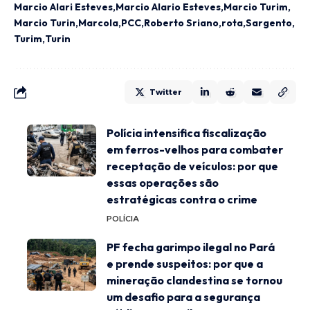
Marcio Alari Esteves
Marcio Alario Esteves
Marcio Turim
Marcio Turin
Marcola
PCC
Roberto Sriano
rota
Sargento
Turim
Turin
Twitter
Polícia intensifica fiscalização
em ferros-velhos para combater
receptação de veículos: por que
essas operações são
estratégicas contra o crime
POLÍCIA
PF fecha garimpo ilegal no Pará
e prende suspeitos: por que a
mineração clandestina se tornou
um desafio para a segurança