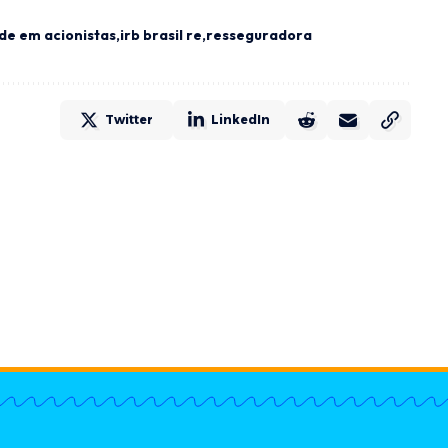
de em acionistas
irb brasil re
resseguradora
Twitter
LinkedIn