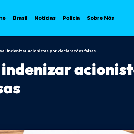
me
Brasil
Notícias
Polícia
Sobre Nós
 vai indenizar acionistas por declarações falsas
i indenizar acionis
sas