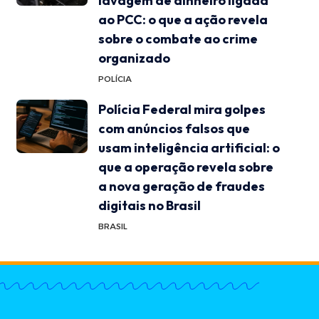
lavagem de dinheiro ligada
ao PCC: o que a ação revela
sobre o combate ao crime
organizado
POLÍCIA
Polícia Federal mira golpes
com anúncios falsos que
usam inteligência artificial: o
que a operação revela sobre
a nova geração de fraudes
digitais no Brasil
BRASIL