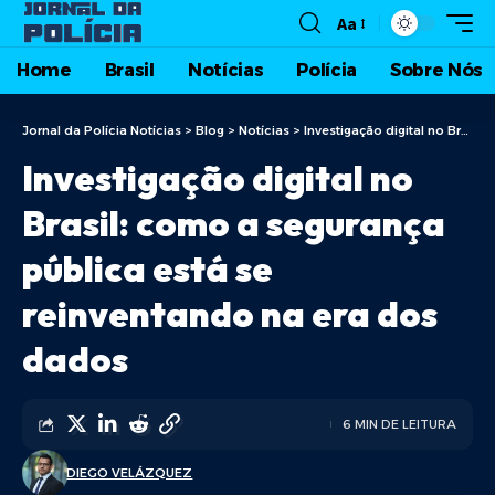
Aa
Home
Brasil
Notícias
Polícia
Sobre Nós
Jornal da Polícia Notícias
>
Blog
>
Notícias
>
Investigação digital no Brasil: como a segurança pública está se reinventando na era dos dados
Investigação digital no
Brasil: como a segurança
pública está se
reinventando na era dos
dados
6 MIN DE LEITURA
DIEGO VELÁZQUEZ