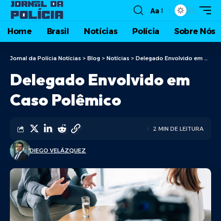
Aa
Home
Brasil
Notícias
Polícia
Sobre Nós
Jornal da Polícia Notícias
>
Blog
>
Notícias
>
Delegado Envolvido em Caso Polêmico
Delegado Envolvido em
Caso Polêmico
2 MIN DE LEITURA
DIEGO VELÁZQUEZ