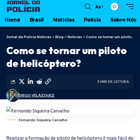
Aa
Home
Brasil
Notícias
Polícia
Sobre Nós
Jornal da Polícia Notícias
>
Blog
>
Notícias
>
Como se tornar um piloto de helicóptero?
Como se tornar um piloto
de helicóptero?
3 MIN DE LEITURA
DIEGO VELÁZQUEZ
Fernando Siqueira Carvalho
Realizar a formação de piloto de helicóptero é mais fácil do