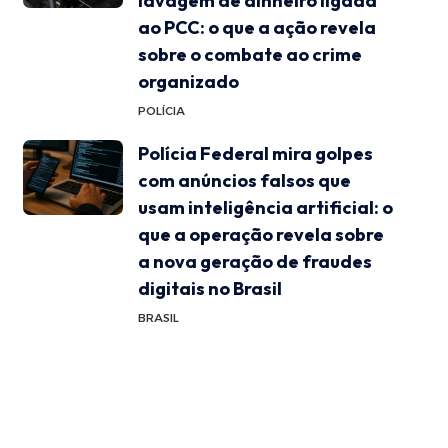
lavagem de dinheiro ligada
ao PCC: o que a ação revela
sobre o combate ao crime
organizado
POLÍCIA
Polícia Federal mira golpes
com anúncios falsos que
usam inteligência artificial: o
que a operação revela sobre
a nova geração de fraudes
digitais no Brasil
BRASIL