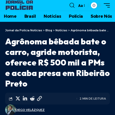
Aa
Home
Brasil
Notícias
Polícia
Sobre Nós
Jornal da Polícia Notícias
>
Blog
>
Notícias
>
Agrônoma bêbada bate o carro, agride motorista, oferece R$ 500 mil a PMs e acaba presa em Ribeirão Preto
Agrônoma bêbada bate o
carro, agride motorista,
oferece R$ 500 mil a PMs
e acaba presa em Ribeirão
Preto
2 MIN DE LEITURA
DIEGO VELÁZQUEZ