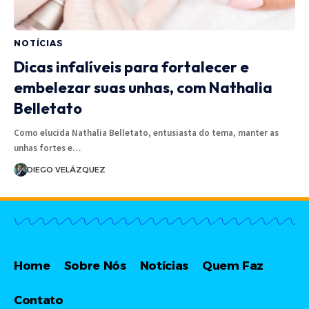
NOTÍCIAS
Dicas infalíveis para fortalecer e
embelezar suas unhas, com Nathalia
Belletato
Como elucida Nathalia Belletato, entusiasta do tema, manter as
unhas fortes e…
DIEGO VELÁZQUEZ
Home
Sobre Nós
Notícias
Quem Faz
Contato