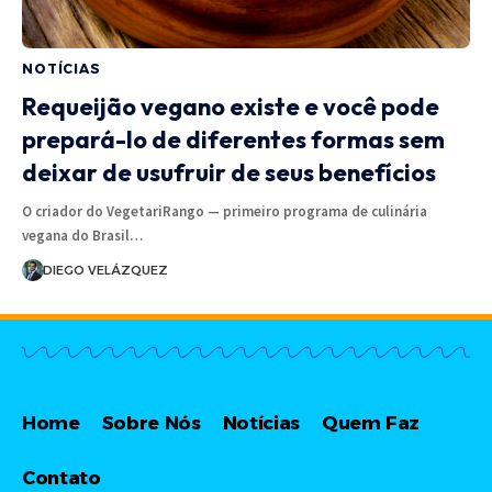
NOTÍCIAS
Requeijão vegano existe e você pode
prepará-lo de diferentes formas sem
deixar de usufruir de seus benefícios
O criador do VegetariRango — primeiro programa de culinária
vegana do Brasil…
DIEGO VELÁZQUEZ
Home
Sobre Nós
Notícias
Quem Faz
Contato