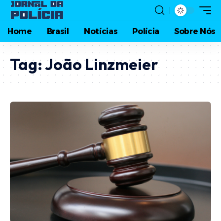
Home
Brasil
Notícias
Polícia
Sobre Nós
Tag:
João Linzmeier