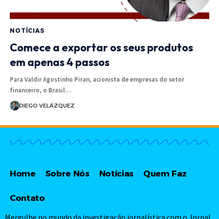
NOTÍCIAS
Comece a exportar os seus produtos
em apenas 4 passos
Para Valdir Agostinho Piran, acionista de empresas do setor
financeiro, o Brasil…
DIEGO VELÁZQUEZ
Home
Sobre Nós
Notícias
Quem Faz
Contato
Mergulhe no mundo da investigação jornalística com o Jornal