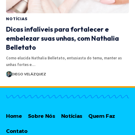
NOTÍCIAS
Dicas infalíveis para fortalecer e
embelezar suas unhas, com Nathalia
Belletato
Como elucida Nathalia Belletato, entusiasta do tema, manter as
unhas fortes e…
DIEGO VELÁZQUEZ
Home
Sobre Nós
Notícias
Quem Faz
Contato