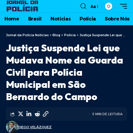
Aa
Home
Brasil
Notícias
Polícia
Sobre Nós
Jornal da Polícia Notícias
>
Blog
>
Polícia
>
Justiça Suspende Lei que Mudava Nome da Guarda Civil para Polícia Municipal em São Bernardo do Campo
Justiça Suspende Lei que
Mudava Nome da Guarda
Civil para Polícia
Municipal em São
Bernardo do Campo
5 MIN DE LEITURA
DIEGO VELÁZQUEZ