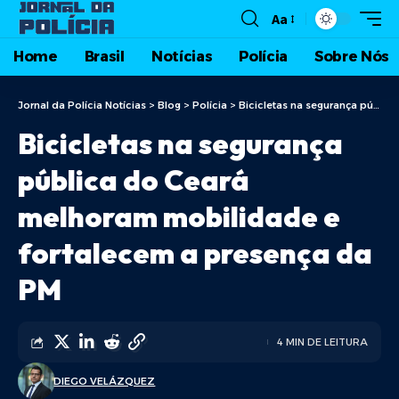
Aa
Home
Brasil
Notícias
Polícia
Sobre Nós
Jornal da Polícia Notícias
>
Blog
>
Polícia
>
Bicicletas na segurança pública do Ceará melhoram mobilidade e fortalecem a presença da PM
Bicicletas na segurança
pública do Ceará
melhoram mobilidade e
fortalecem a presença da
PM
4 MIN DE LEITURA
DIEGO VELÁZQUEZ