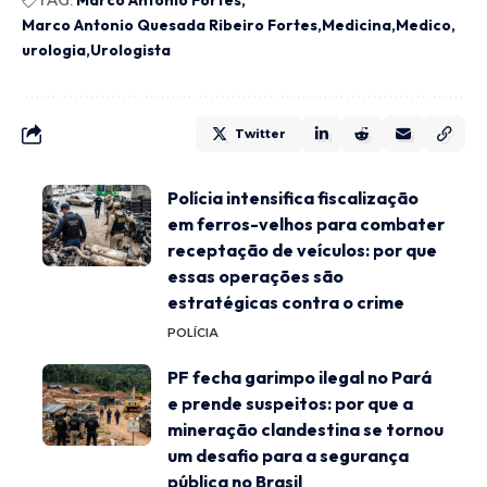
TAG:
Marco Antonio Fortes
Marco Antonio Quesada Ribeiro Fortes
Medicina
Medico
urologia
Urologista
Twitter
Polícia intensifica fiscalização
em ferros-velhos para combater
receptação de veículos: por que
essas operações são
estratégicas contra o crime
POLÍCIA
PF fecha garimpo ilegal no Pará
e prende suspeitos: por que a
mineração clandestina se tornou
um desafio para a segurança
pública no Brasil