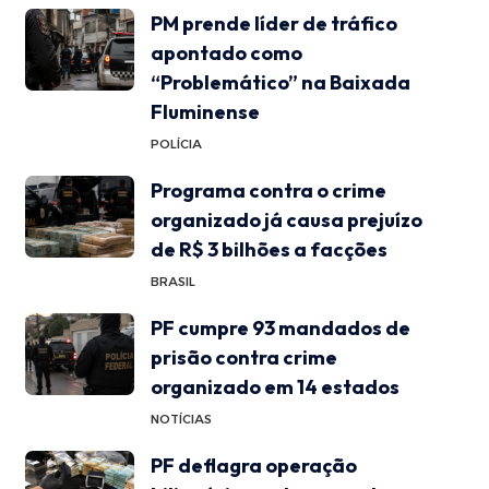
PM prende líder de tráfico
apontado como
“Problemático” na Baixada
Fluminense
POLÍCIA
Programa contra o crime
organizado já causa prejuízo
de R$ 3 bilhões a facções
BRASIL
PF cumpre 93 mandados de
prisão contra crime
organizado em 14 estados
NOTÍCIAS
PF deflagra operação