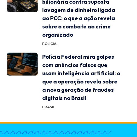
bilionária contra suposta
lavagem de dinheiro ligada
ao PCC: o que a ação revela
sobre o combate ao crime
organizado
POLÍCIA
Polícia Federal mira golpes
com anúncios falsos que
usam inteligência artificial: o
que a operação revela sobre
a nova geração de fraudes
digitais no Brasil
BRASIL