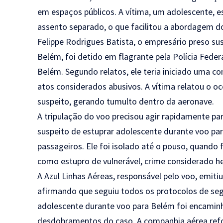
em espaços públicos. A vítima, um adolescente,
assento separado, o que facilitou a abordagem do
Felippe Rodrigues Batista, o empresário preso su
Belém, foi detido em flagrante pela Polícia Fede
Belém. Segundo relatos, ele teria iniciado uma 
atos considerados abusivos. A vítima relatou o o
suspeito, gerando tumulto dentro da aeronave.
A tripulação do voo precisou agir rapidamente pa
suspeito de estuprar adolescente durante voo par
passageiros. Ele foi isolado até o pouso, quando 
como estupro de vulnerável, crime considerado hed
A Azul Linhas Aéreas, responsável pelo voo, emiti
afirmando que seguiu todos os protocolos de seg
adolescente durante voo para Belém foi encaminh
desdobramentos do caso. A companhia aérea ref