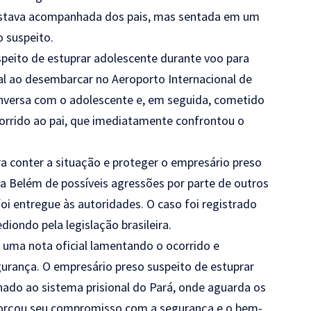
 estava acompanhada dos pais, mas sentada em um
 suspeito.
speito de estuprar adolescente durante voo para
ral ao desembarcar no Aeroporto Internacional de
conversa com o adolescente e, em seguida, cometido
corrido ao pai, que imediatamente confrontou o
ra conter a situação e proteger o empresário preso
a Belém de possíveis agressões por parte de outros
foi entregue às autoridades. O caso foi registrado
iondo pela legislação brasileira.
u uma nota oficial lamentando o ocorrido e
urança. O empresário preso suspeito de estuprar
ado ao sistema prisional do Pará, onde aguarda os
orçou seu compromisso com a segurança e o bem-