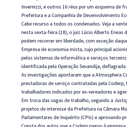
Invernizzi, e outros 16 réus por um esquema de f
Prefeitura e a Companhia de Desenvolvimento Ec
Cabe recurso a todos os condenados. Veja a sent
nesta sexta-feira (18), o juiz Lúcio Alberto Eneas d
podem recorrer em liberdade, com exceção daquel
Empresa de economia mista, cujo principal acionis
pelos sistemas de informática e serviços terceiri
identificada pela Operação Sevandija, deflagrada
As investigações apontaram que a Atmosphera 
prestadoras de serviço contratadas pela Coderp
trabalhadores indicados por ex-vereadores e agent
Em troca das vagas de trabalho, segundo a Justi
projetos de interesse da Prefeitura na Câmara Mu
Parlamentares de Inquérito (CPIs) e aprovando p
Consta dos autos que a Coderp pagou à empresa 