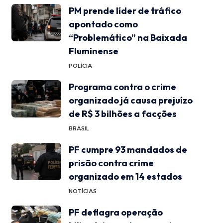
PM prende líder de tráfico
apontado como
“Problemático” na Baixada
Fluminense
POLÍCIA
Programa contra o crime
organizado já causa prejuízo
de R$ 3 bilhões a facções
BRASIL
PF cumpre 93 mandados de
prisão contra crime
organizado em 14 estados
NOTÍCIAS
PF deflagra operação