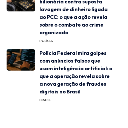
bilionária contra suposta
lavagem de dinheiro ligada
ao PCC: o que a ação revela
sobre o combate ao crime
organizado
POLÍCIA
Polícia Federal mira golpes
com anúncios falsos que
usam inteligência artificial: o
que a operação revela sobre
a nova geração de fraudes
digitais no Brasil
BRASIL