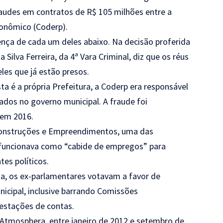
raudes em contratos de R$ 105 milhões entre a
onômico (Coderp).
ença de cada um deles abaixo. Na decisão proferida
a Silva Ferreira, da 4ª Vara Criminal, diz que os réus
es que já estão presos.
ta é a própria Prefeitura, a Coderp era responsável
zados no governo municipal. A fraude foi
 em 2016.
Construções e Empreendimentos, uma das
, funcionava como “cabide de empregos” para
es políticos.
ça, os ex-parlamentares votavam a favor de
nicipal, inclusive barrando Comissões
restações de contas.
Atmosphera, entre janeiro de 2012 e setembro de