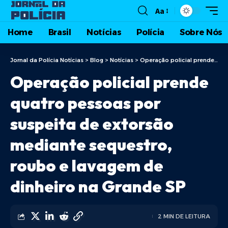
Aa
Home
Brasil
Notícias
Polícia
Sobre Nós
Jornal da Polícia Notícias
>
Blog
>
Notícias
>
Operação policial prende quatro pessoas por suspeita de extorsão mediante sequestro, roubo e lavagem de dinheiro na Grande SP
Operação policial prende
quatro pessoas por
suspeita de extorsão
mediante sequestro,
roubo e lavagem de
dinheiro na Grande SP
2 MIN DE LEITURA