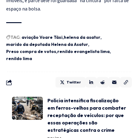
imóveis, e parte dele foi guardada “na cintura” por falta de
espaço na bolsa.
TAG:
aviação Voare Táxi
helena da asatur
marido da deputada Helena da Asatur
Preso compra de votos
renildo evangelista lima
renildo lima
Twitter
Polícia intensifica fiscalização
em ferros-velhos para combater
receptação de veículos: por que
essas operações são
estratégicas contra o crime