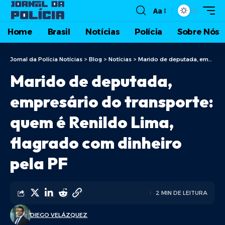
Aa
Home
Brasil
Notícias
Polícia
Sobre Nós
Jornal da Polícia Notícias
>
Blog
>
Notícias
>
Marido de deputada, empresário do transporte: quem é Renildo Lima, flagrado com dinheiro pela PF
Marido de deputada,
empresário do transporte:
quem é Renildo Lima,
flagrado com dinheiro
pela PF
2 MIN DE LEITURA
DIEGO VELÁZQUEZ