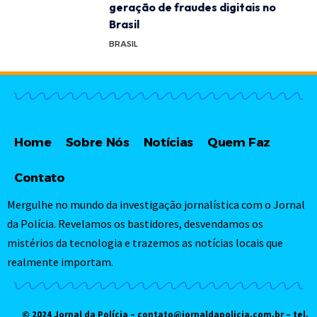
geração de fraudes digitais no
Brasil
BRASIL
Home
Sobre Nós
Notícias
Quem Faz
Contato
Mergulhe no mundo da investigação jornalística com o Jornal
da Polícia. Revelamos os bastidores, desvendamos os
mistérios da tecnologia e trazemos as notícias locais que
realmente importam.
© 2024 Jornal da Polícia –
contato@jornaldapolicia.com.br
– tel.