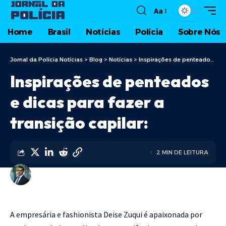
Aa
Home
Brasil
Notícias
Polícia
Sobre Nós
Jornal da Polícia Notícias
>
Blog
>
Notícias
>
Inspirações de penteados e dicas para fazer a transição capilar:
Inspirações de penteados
e dicas para fazer a
transição capilar:
2 MIN DE LEITURA
DIEGO VELÁZQUEZ
A empresária e fashionista Deise Zuqui é apaixonada por