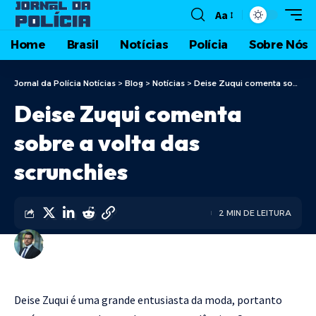
Aa
Home
Brasil
Notícias
Polícia
Sobre Nós
Jornal da Polícia Notícias
>
Blog
>
Notícias
>
Deise Zuqui comenta sobre a volta das scrunchies
Deise Zuqui comenta
sobre a volta das
scrunchies
2 MIN DE LEITURA
DIEGO VELÁZQUEZ
Deise Zuqui é uma grande entusiasta da moda, portanto