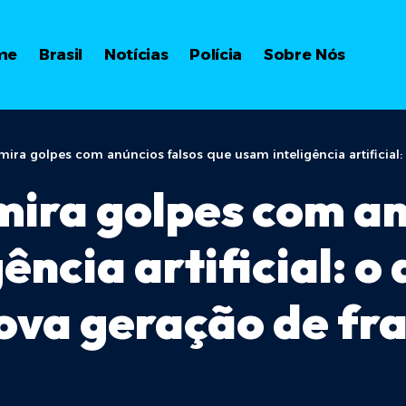
me
Brasil
Notícias
Polícia
Sobre Nós
ira golpes com anúncios falsos que usam inteligência artificial: o que a op
 mira golpes com a
ência artificial: o
ova geração de fra