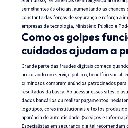
Além disso, ferramentas de inteligência artificia
semelhantes às oficiais, aumentando as chances d
constante das forças de segurança e reforça a im
empresas de tecnologia, Ministério Público e Pode
Como os golpes func
cuidados ajudam a p
Grande parte das fraudes digitais começa quando 
procurando um serviço público, benefício social, 
criminosos compram anúncios patrocinados para p
resultados da busca. Ao acessar esses sites, o us
dados bancários ou realizar pagamentos inexisten
logotipos, cores institucionais e textos produzidos
aparência de autenticidade. (
Serviços e Informaçõ
Especialistas em segurança digital recomendam c