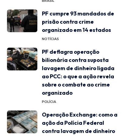
BRASIL
PF cumpre 93 mandados de
prisão contra crime
organizado em 14 estados
NOTÍCIAS
PF deflagra operação
bilionária contra suposta
lavagem de dinheiro ligada
ao PCC: o que a ação revela
sobre o combate ao crime
organizado
POLÍCIA
Operação Exchange: como a
ação da Polícia Federal
contra lavagem de dinheiro