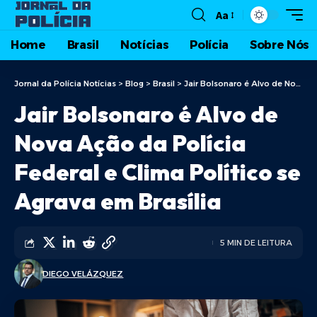
Aa
Home
Brasil
Notícias
Polícia
Sobre Nós
Jornal da Polícia Notícias
>
Blog
>
Brasil
>
Jair Bolsonaro é Alvo de Nova Ação da Polícia Federal e Clima Político se Agrava em Brasília
Jair Bolsonaro é Alvo de
Nova Ação da Polícia
Federal e Clima Político se
Agrava em Brasília
5 MIN DE LEITURA
DIEGO VELÁZQUEZ